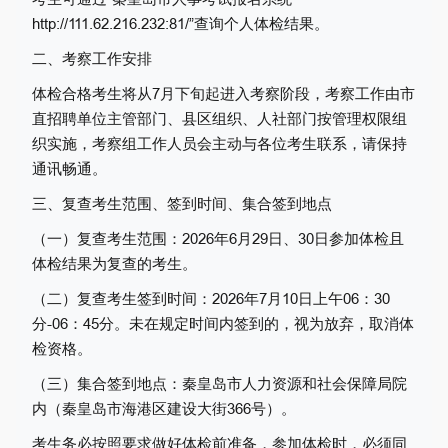
http://111.62.216.232:81/
”查询个人体检结果。
二、考察工作安排
体检合格考生将从
7月下旬起进入考察阶段，
考察工作
由
市
直
招聘单位主管部门
、县区组织、人社部门
按管理权限
组
织
实施，考察组工作人员会主动与各位考生联系，请保持
通讯畅通
。
三、复查
考生范围、签到
时间、集合
签到
地点
（一）复查考生范围：
2026年6月29日、30日参加体检且
体检结果为复查的考生。
（
二
）
复查考生
签
到时间：
2026年7
月
10日上午06：30
分-06：45分
。
未在规定时间内签到的，视为放弃，取消体
检资格。
（
三
）集合签到地点：
秦皇岛市人力资源和社会保障局院
内（秦皇岛市海港区建设大街
366号）。
考生务必按照要求做好体检前准备，参加体检时，必须同