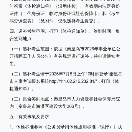
时携带《体检通知单》（沿用体检）、有效期内法定身份
证件（二代身份证、临时身份证或社会保障卡）和《
考生
病史调查表
》（见附件，仅限递补考生提交）。
四、
递补
考生范围、
打印《
体检
通知单》
、
签到
时间、集
合
签到
地点
（
一
）递补考生范围：
依据《秦皇岛市
2026年事业单位公
开招聘工作人员公告》有关规定进行递补，并
电话通知
考
生。
（
二
）
递补考生
请于
2026年7月
8
日上午
10时起登录“秦皇岛
市人事考试报名系统
http://111.62.216.232:81/”，打印《体
检
通知单》
。
（
三
）集合签到地点：
秦皇岛市人力资源和社会保障局院
内（秦皇岛市海港区建设大街
366号）。
五
、有关事项及要求
1、体检标准
参照
《公务员录用体检通用标准（试行）》
执