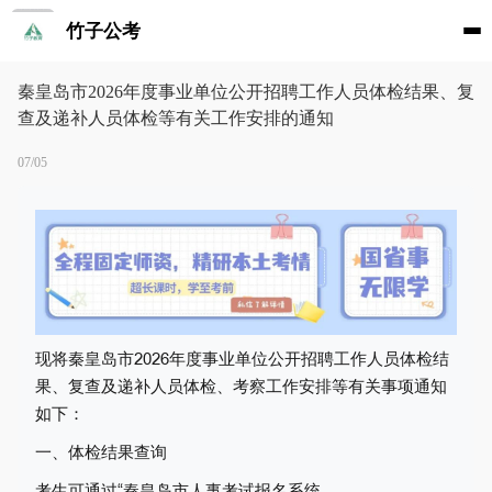
竹子公考
秦皇岛市2026年度事业单位公开招聘工作人员体检结果、复
查及递补人员体检等有关工作安排的通知
07/05
现将
秦皇岛市
202
6
年度事业单位公开招聘
工作人员
体检结
果
、
复查
及
递补
人员
体检
、考察工作安排等
有关
事项通知
如下：
一、体检结果查询
考生可通过
“
秦皇岛市人事考试报名系统