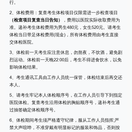
行。
2、体检费用：
复查考生
体检项目仅限
需进一步检查
项目
（检查项目复查当日告知）
，费用以医院实际收取费用为
准。
递补考生
体检费用为男生
4
80元，女生520元。
请考生
体检当日带足体检费用
(现金)
，所有体检费用由考生直接
交体检医院。
3、体检前一天考生应注意休息，勿熬夜，不饮酒，避免剧
烈运动。体检前一天晚22:00后，考生不得进食饮水，以免
影响体检结果。
4、考生通讯工具由工作人员统一保管，体检结束后再交还
本人。
5、
请考生牢记本人体检
顺序
号，在工作人员引导下到指定
医院体检。
复查考生沿用体检的胸贴顺序号，递补考生通
过抽签确定体检顺序号。
6
、体检期间考生须严格遵守纪律，服从工作人员指挥
;严
禁大声喧哗，不准穿戴有明显标记的服装
和
饰品，否则按