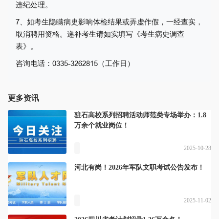
违纪处理。
7
、如
考生
隐瞒病史影响体检结果或弄虚作假，一经查实，
取消
聘用
资格。
递补考生请如实填写《
考生病史调查
表
》。
咨询
电话：
0335
-
3262815（工作日）
更多资讯
驻石高校系列招聘活动师范类专场举办：1.8
万余个就业岗位！
2025-10-28
河北有岗！2026年军队文职考试公告发布！
2025-11-02