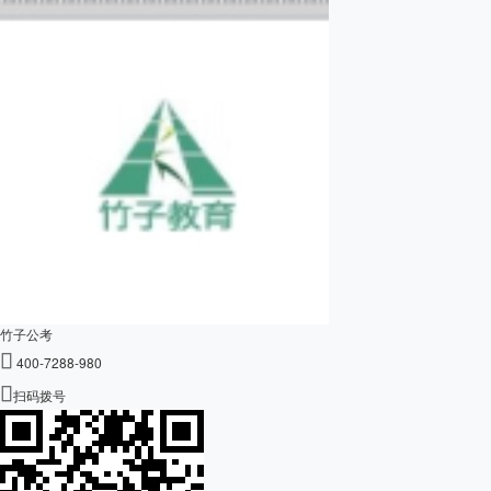
竹子公考

400-7288-980

扫码拨号