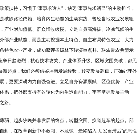
策扶持，习惯于“事事求诸人”，缺乏“事事先求诸己”的主动担当，
是破除路径依赖、培育内生动能的生动实践。曾经当地农业发展粗
，产业附加值低、群众增收缓慢。立足自身高海拔、冷凉气候的生
外部产业赋能，而是主动挖掘本土特色、自主布局特色农业，大力
条特色农业产业，成功获评省级林下经济重点县、联农带农典型示
际竞争日趋激烈，核心技术攻关、产业体系升级、区域突围突破，都无
发展新起点，我们必须借鉴屏南发展经验，转变发展逻辑，正确处理外
展，更要深耕内力自强奋进。立足自身资源禀赋、区位优势、产业
体系，把外部支持有效转化为内生造血能力，牢牢掌握发展主动
之路。
薄弱、起步较晚并非发展的终点，转型突围、换道超车的起点。部
自封，在改革创新中不敢闯、不敢试，最终陷入“后发更滞后”的恶性