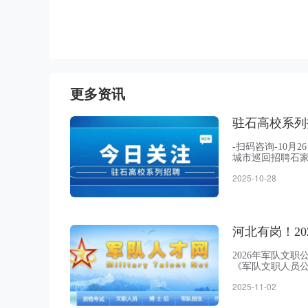
更多资讯
驻石高校系列
-扫码咨询-10
城市巡回招聘石家
场”在河北师范大
2025-10-28
本地用人单位占比
提供就业岗位1.
河北有岗！2
2026年军队文
《军队文职人员公
考管理类和专业
2025-11-02
考对象为普通高
届毕业生，应届毕