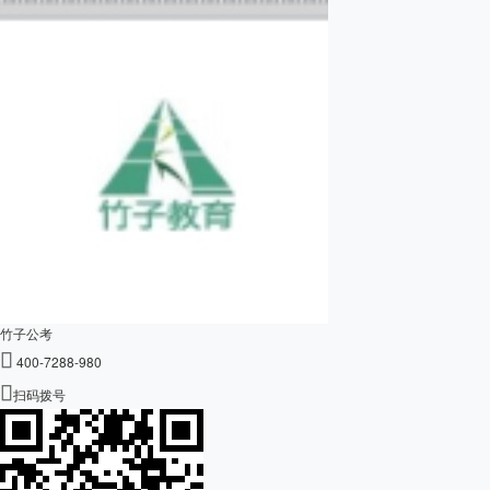
竹子公考

400-7288-980

扫码拨号