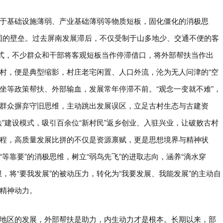
于基础设施薄弱、产业基础薄弱等物质短板，固化僵化的消极思
固的壁垒。过去屏南发展滞后，不仅受制于山多地少、交通不便的客
定式，不少群众和干部将客观短板当作停滞借口，将外部帮扶当作出
村，便是典型缩影，村庄老宅闲置、人口外流，沦为无人问津的“空
，坐等政策帮扶、外部输血，发展常年停滞不前。“观念一变就不难”，
群众摒弃守旧思维，主动跳出发展误区，立足古村生态与古建资
”建设模式，吸引百余位“新村民”返乡创业、入驻兴业，让破败古村
程，高质量发展比拼的不仅是资源禀赋，更是思想境界与精神状
等靠要”的消极思维，树立“弱鸟先飞”的进取志向，涵养“滴水穿
，将“要我发展”的被动压力，转化为“我要发展、我能发展”的主动自
精神动力。
地区的发展，外部帮扶是助力，内生动力才是根本。长期以来，部