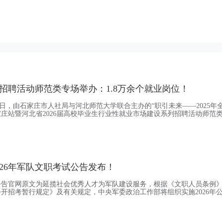
招聘活动师范类专场举办：1.8万余个就业岗位！
月26日，由石家庄市人社局与河北师范大学联合主办的“职引未来——2025年
庄站暨河北省2026届高校毕业生行业性就业市场建设系列招聘活动师范
学举办。本次招聘会吸引力强劲，共汇聚600多家优质用人单位参会，其
达86.3%，充分满足毕业生就近就业、服务家乡发展的需求。据统计，招
8万余个，结合师范类院校专业
026年军队文职考试公告发布！
职公告官网原文为延揽社会优秀人才为军队建设服务，根据《文职人员条例
开招考暂行规定》及有关规定，中央军委政治工作部将组织实施2026年
技术类文职人员工作。现就有关事项公告如下：一、招考对象军队文职人
等学校毕业生或者社会人才。其中：普通高等学校毕业生包括应届毕业生
业生是指2026年毕业且在当年取得相应毕业