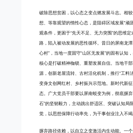
破除思想贫困，以心态之变点燃发展斗志。相较
想、等靠观望的惰性心态，是阻碍区域发展*顽
观条件，更困于“先天不足、无力突围”的思维
路，陷入被动发展的恶性循环。昔日的屏南龙潭
心村”，当地一度固守“山区无发展”的固有认知
核心是打破精神枷锁、重塑发展自信。当地干部
源，创新老屋流转、古村活化机制，推行“工料法
变身文创网红村、乡村振兴示范地。新时代新征
态。广大党员干部要以屏南蜕变为例，彻底摒弃“
石”的坚韧毅力，主动跳出舒适区、突破认知局限
觉，以思想保障行动率先，为干事创业注入不竭
摒弃路径依赖，以自立之变激活内生动能。一个