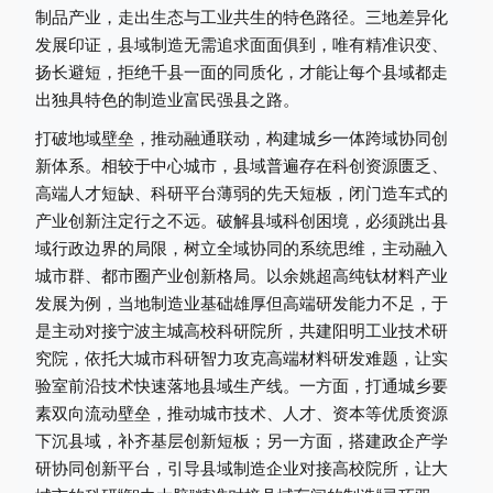
制品产业，走出生态与工业共生的特色路径。三地差异化
发展印证，县域制造无需追求面面俱到，唯有精准识变、
扬长避短，拒绝千县一面的同质化，才能让每个县域都走
出独具特色的制造业富民强县之路。
打破地域壁垒，推动融通联动，构建城乡一体跨域协同创
新体系。相较于中心城市，县域普遍存在科创资源匮乏、
高端人才短缺、科研平台薄弱的先天短板，闭门造车式的
产业创新注定行之不远。破解县域科创困境，必须跳出县
域行政边界的局限，树立全域协同的系统思维，主动融入
城市群、都市圈产业创新格局。以余姚超高纯钛材料产业
发展为例，当地制造业基础雄厚但高端研发能力不足，于
是主动对接宁波主城高校科研院所，共建阳明工业技术研
究院，依托大城市科研智力攻克高端材料研发难题，让实
验室前沿技术快速落地县域生产线。一方面，打通城乡要
素双向流动壁垒，推动城市技术、人才、资本等优质资源
下沉县域，补齐基层创新短板；另一方面，搭建政企产学
研协同创新平台，引导县域制造企业对接高校院所，让大