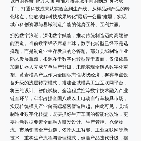
城市的科研“智力大脑”精准对接县域车间的制造“灵巧双
手”，打通科技成果从实验室到生产线、从样品到产品的转
化堵点，彻底破解科技成果转化“最后一公里”难题，实现
城市科创资源与县域制造产能的优势互补、互利共赢。
拥抱数字浪潮，深化数字赋能，推动传统制造迈向高端智
能赛道。当前数字经济席卷全球，数字化转型已经不是选
择题，而是制造业生存发展的必答题。部分县域制造企业
陷入发展瓶颈，根源在于数字化转型浮于表面，仅仅依靠
加装机器人完成简单生产升级，未能实现全链条数字化重
塑。黄岩模具产业作为全国标志性块状经济，摒弃单点设
备升级的浅层转型模式，搭建全域模具工业互联网平台，
将三维设计、智能试模、全流程质控等数字技术融入产业
链全环节，牢牢占据全国八成以上电动自行车模具市场，
实现传统模具产业向高端精密智造跨越。由此可见，县域
制造业数字化转型，既要抓好生产车间的智能化改造，更
要推动数据要素全面融入研发设计、生产管控、仓储物
流、市场销售全产业链，依托人工智能、工业互联网等新
技术，重构生产流程与管理模式，倒逼产品迭代升级，摆