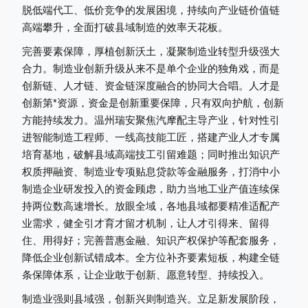
脱低端代工、低价竞争的发展困境，持续向产业链价值链
高端攀升，全面打破县域制造的效率天花板。
完善要素保障，厚植创新沃土，凝聚制造业转型升级强大
合力。制造业创新升级从来不是单个企业的独角戏，而是
创新链、人才链、资金链深度融合的协同大合唱。人才是
创新第*资源，资金是创新重要保障，只有双向护航，创新
方能持续发力。温州瑞安聚焦汽摩配主导产业，针对性引
进智能制造工程师、一线高技能工匠，搭建产业人才专属
培育基地，破解县域高端技工引留难题；同时推出知识产
权质押融资、制造业专项贴息贷款等金融服务，打消中小
制造企业研发投入的资金顾虑，助力当地工业产值连续保
持两位数高速增长。放眼全域，各地县域都要精准适配产
业需求，健全引才育才留才机制，让人才引得来、留得
住、用得好；完善普惠金融、知识产权保护等配套服务，
降低企业创新试错成本。全方位补齐要素短板，构建全链
条保障体系，让企业敢于创新、愿意转型、持续投入。
制造业强则县域强，创新兴则制造兴。立足新发展阶段，