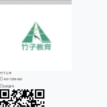
竹子公考

400-7288-980

扫码拨号