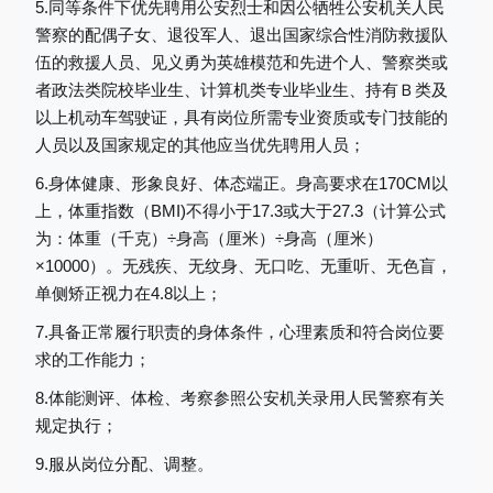
5.同等条件下优先聘用公安烈士和因公牺牲公安机关人民
警察的配偶子女、退役军人、退出国家综合性消防救援队
伍的救援人员、见义勇为英雄模范和先进个人、警察类或
者政法类院校毕业生、计算机类专业毕业生、持有Ｂ类及
以上机动车驾驶证，具有岗位所需专业资质或专门技能的
人员以及国家规定的其他应当优先聘用人员；
6.身体健康、形象良好、体态端正。身高要求在170CM以
上，体重指数（BMI)不得小于17.3或大于27.3（计算公式
为：体重（千克）
÷
身高（厘米）
÷
身高（厘米）
×
10000）。无残疾、无纹身、无口吃、无重听、无色盲，
单侧矫正视力在4.8以上；
7.具备正常履行职责的身体条件，心理素质和符合岗位要
求的工作能力；
8.体能测评、体检、考察参照公安机关录用人民警察有关
规定执行；
9.服从岗位分配、调整。