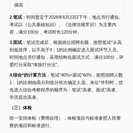
摸高
2.笔试
：时间暂定于
2026年6月2
3
日下午，地点另行通知。
考试以《公共基础知识》、《法律法规常识》为主要内
容，满分
100分，考试时长120分钟。
3.面试
：笔试完成后，根据岗位招聘名额，按照笔试*从高
到低排序，以不高于
3：1的比例确定进入面试环节人员。
时间地点另行通知，
采用结构化面试方式，满分
100分，评
委打分采取“体操打分法”。
4.综合*的计算方法
：笔试*
40%+面试*60%，按照招聘人数
1：1的比例由高分到低分依次确定人选。末位*并列时，优
先进入综合考察程序的顺序为：笔试*高者、面试*高者、
学历层次高者。
（三）体检
统一安排体检（费用自理），体检项目与标准参照人民警
察的项目和标准进行。