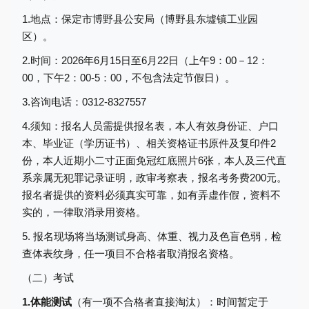
1.地点：保定市博野县公安局（博野县东墟镇工业园
区）。
2.时间：2026年6月15日至6月
22
日（上午
9：00－12：
00，下午2：00-5：00
，
不包含法定节假日
）。
3.咨询电话：0312-8327557
4.须知：报名人员需提供
报名表，
本人有效身份证、户口
本、毕业证（学历证书）、相关资格证书原件及复印件
2
份，本人近期小二寸正面免冠红底照片6张，
本人
及三代直
系亲属
无犯罪记录证明
，
政审考察表
，报名考务费
200元。
报名者提供的资料必须真实可靠，如有弄虚作假，资料不
实的，一律取消录用资格。
5.
报名现场将当场测试身高、体重、视力及色盲色弱，检
查体表纹身，任一项目不合格者取消报名资格。
（二）考试
1.体能测试
（有一项不合格者直接淘汰）：时间暂定于