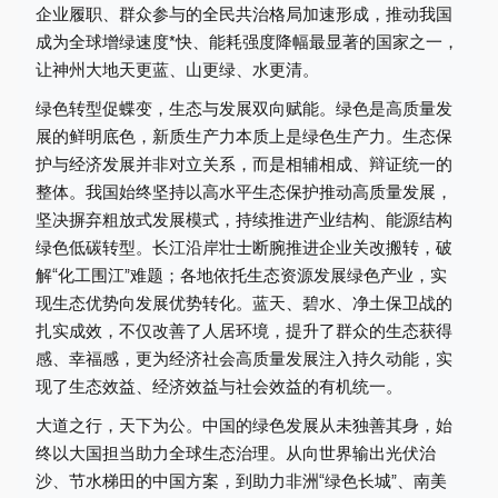
企业履职、群众参与的全民共治格局加速形成，推动我国
成为全球增绿速度*快、能耗强度降幅最显著的国家之一，
让神州大地天更蓝、山更绿、水更清。
绿色转型促蝶变，生态与发展双向赋能。绿色是高质量发
展的鲜明底色，新质生产力本质上是绿色生产力。生态保
护与经济发展并非对立关系，而是相辅相成、辩证统一的
整体。我国始终坚持以高水平生态保护推动高质量发展，
坚决摒弃粗放式发展模式，持续推进产业结构、能源结构
绿色低碳转型。长江沿岸壮士断腕推进企业关改搬转，破
解“化工围江”难题；各地依托生态资源发展绿色产业，实
现生态优势向发展优势转化。蓝天、碧水、净土保卫战的
扎实成效，不仅改善了人居环境，提升了群众的生态获得
感、幸福感，更为经济社会高质量发展注入持久动能，实
现了生态效益、经济效益与社会效益的有机统一。
大道之行，天下为公。中国的绿色发展从未独善其身，始
终以大国担当助力全球生态治理。从向世界输出光伏治
沙、节水梯田的中国方案，到助力非洲“绿色长城”、南美