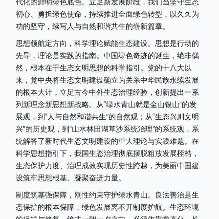
代化的鲜明绿色底色。立足新发展阶段，我们当坚守生态
初心、勇担绿色使命，持续推进全面绿色转型，以久久为
功的坚守，续写人与自然和谐共生的崭新篇章。
思想领航定方向，科学理论赋能生态建设。思想是行动的
先导，理论是实践的指南。中国绿色奇迹的诞生，绝非偶
然，根本在于生态文明思想的科学指引。党的十八大以
来，党中央将生态文明建设确立为关系中华民族永续发展
的根本大计，立足古今中外生态治理经验，创新提出一系
列新理念新思想新战略。从“绿水青山就是金山银山”的发
展观，到“人与自然和谐共生”的自然观；从“生态兴则文明
兴”的历史观，到“山水林田湖草沙系统治理”的系统观，系
统解答了新时代生态文明建设的重大理论与实践难题。在
科学思想指引下，我国生态治理彻底摆脱粗放发展桎梏，
生态保护力度、治理成效实现历史性跨越，为美丽中国建
设筑牢思想根基、凝聚奋进力量。
制度筑基强保障，刚性约束守护绿水青山。良法善治是生
态保护的根本保障，绿色发展离不开制度护航。生态环境