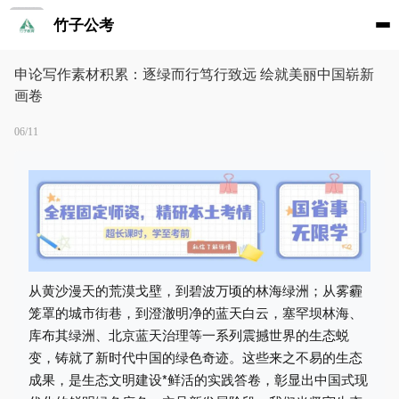
竹子公考
申论写作素材积累：逐绿而行笃行致远 绘就美丽中国崭新
画卷
06/11
从黄沙漫天的荒漠戈壁，到碧波万顷的林海绿洲；从雾霾
笼罩的城市街巷，到澄澈明净的蓝天白云，塞罕坝林海、
库布其绿洲、北京蓝天治理等一系列震撼世界的生态蜕
变，铸就了新时代中国的绿色奇迹。这些来之不易的生态
成果，是生态文明建设*鲜活的实践答卷，彰显出中国式现