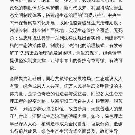
的保护与修复，绝非一朝一夕之功，必须依靠常态化、长
效化的制度体系保驾护航。新时代以来，我国持续完善生
态文明制度体系，搭建起生态治理的“四梁八柱”。中央生
态环保督察常态化开展，以刚性监督破除生态治理顽疾；
河湖长制、林长制全面落地，实现生态管护全覆盖、无死
角；生态环境法典等一系列法律法规出台实施，构建起*严
格的生态法治体系。制度化、法治化的治理模式，有效破
解了“先污染后治理”的发展困境，为生态保护、绿色转型
提供坚实制度支撑，让绿水青山的保护有章可循、有法可
依。
全民聚力汇磅礴，同心共筑绿色发展格局。生态建设人人
有责，绿色成果人人共享。亿万人民是生态文明建设的主
体力量，是绿色奇迹的创造者与受益者。回望各大生态治
理工程的蜕变之路，从塞罕坝三代造林人扎根荒漠、艰苦
奋斗，到治沙群众持之以恒、改造沙海，无数普通人的坚
守与付出，汇聚成生态治理的磅礴力量。如今，绿色理念
早已深入人心，植树造林成为全民自觉，垃圾分类、低碳
出行蔚然成风，绿色生产生活方式全面普及。政府主导、