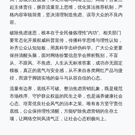
起主体责任，摒弃流量至上思维，优化算法推荐机制，严
格内容审核筛查，坚决清理制造焦虑、误导大众的不良内
容。
破除焦虑迷思，根本在于全民修炼理性“内功”。相关部门
要常态化开展权威科普宣传，传播科学思维与理性认知，
补齐公众认知短板，用真科学击碎伪科学。广大公众更要
保持清醒头脑，面对网络纷繁信息学会辨析甄别，不盲
从、不跟风、不焦虑。人生从无标准答案，成功亦无固定
模板，真正的底气与安全感，从不来自各类网红产品与捷
径，而源于脚踏实地的奋斗与从容自信的心态。
流量有边界，底线不可破。整治焦虑营销乱象，既是规范
市场秩序、守护群众权益的民生之举，也是涵养健康社会
心态、培育优良社会风气的治本之策。唯有各方坚守责任
底线，公众保持理性清醒，方能铲除焦虑营销的生存土
壤，让网络空间风清气正，让社会心态积极向上。