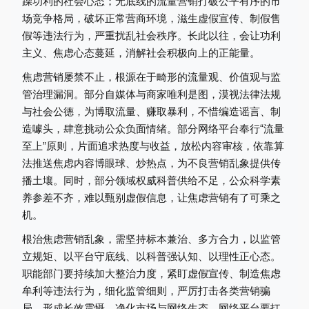
躁功利的社会心态；无底线的流量营销打破公平有序的市
场竞争格局，破坏正常营商环境，滋生虚假宣传、制假售
假等违法行为，严重扰乱社会秩序。长此以往，会让功利
主义、焦虑心态蔓延，消解社会积极向上的正能量。
焦虑营销屡禁不止，根源在于畸形的流量观、价值观与监
管治理漏洞。部分自媒体与商家唯利是图，漠视法律法规
与社会公德，为博取流量、赚取暴利，不惜编造谣言、制
造噱头，肆意挑动公众负面情绪。部分网络平台奉行“流量
至上”原则，片面追求热度与收益，放松内容审核，依靠算
法推送焦虑内容博眼球、炒热点，为不良营销乱象提供传
播土壤。同时，部分领域权威科普供给不足，公众科学素
养参差不齐，难以甄别虚假信息，让焦虑营销有了可乘之
机。
根治焦虑营销乱象，需坚持标本兼治、多方合力，以监管
立规矩、以平台守底线、以科普强认知、以理性正心态。
职能部门要持续加大整治力度，紧盯虚假宣传、制造焦虑
牟利等违法行为，细化监管细则，严厉打击各类营销骗
局，形成长效震慑，净化市场与网络生态。网络平台要扛