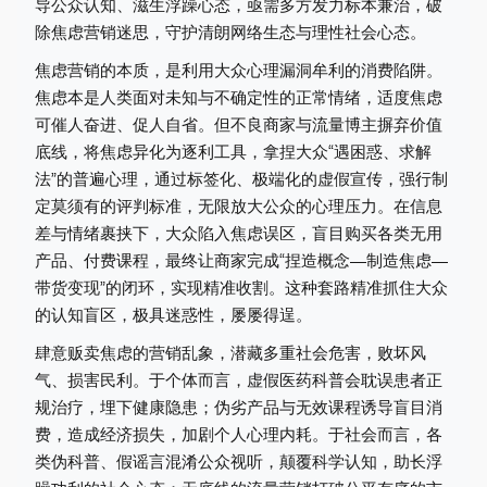
导公众认知、滋生浮躁心态，亟需多方发力标本兼治，破
除焦虑营销迷思，守护清朗网络生态与理性社会心态。
焦虑营销的本质，是利用大众心理漏洞牟利的消费陷阱。
焦虑本是人类面对未知与不确定性的正常情绪，适度焦虑
可催人奋进、促人自省。但不良商家与流量博主摒弃价值
底线，将焦虑异化为逐利工具，拿捏大众“遇困惑、求解
法”的普遍心理，通过标签化、极端化的虚假宣传，强行制
定莫须有的评判标准，无限放大公众的心理压力。在信息
差与情绪裹挟下，大众陷入焦虑误区，盲目购买各类无用
产品、付费课程，最终让商家完成“捏造概念—制造焦虑—
带货变现”的闭环，实现精准收割。这种套路精准抓住大众
的认知盲区，极具迷惑性，屡屡得逞。
肆意贩卖焦虑的营销乱象，潜藏多重社会危害，败坏风
气、损害民利。于个体而言，虚假医药科普会耽误患者正
规治疗，埋下健康隐患；伪劣产品与无效课程诱导盲目消
费，造成经济损失，加剧个人心理内耗。于社会而言，各
类伪科普、假谣言混淆公众视听，颠覆科学认知，助长浮