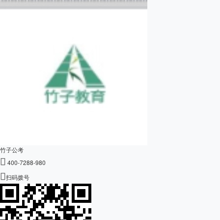
竹子公考

400-7288-980

扫码拨号