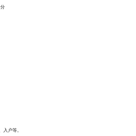
 分
料、入户等。