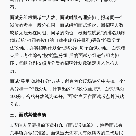
布。
面试分组根据考生人数、面试时限合理安排，报考同一个
岗位的考生一般分在同一面试组和面试场次。因招聘人数
较多无法分在同组、同场的岗位，根据笔试总*的排名顺序
(笔试总*相同的按电脑自动生成顺序排列)采取“蛇型分组
法”分组，并将招聘计划合理均分到每个面试小组。面试结
束后，考生综合*按“蛇型分组”后的面试小组进行组内排
序，每组分别按照拆分后的招聘计划数确定进入体检人
员。
面试*采用“体操打分”方法，所有考官现场评分中去掉一个*
高分和一个*低分后，计算出的平均分为面试*。面试*满分
100分，合格分数线为60分。面试*当天在面试考点外张贴
公布。
三、面试其他事项
1.应聘人员要提前下载打印《面试通知单》，熟悉面试有
关事项并做好准备。面试当天凭本人有效期内的二代居民