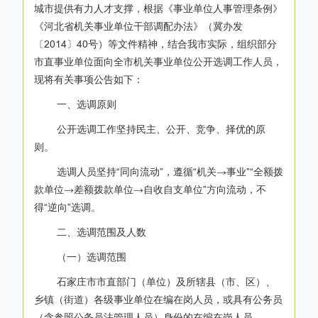
城市提供有力人才支撑，根据《事业单位人事管理条例》
《河北省机关事业单位干部调配办法》（冀办发
〔2014〕40号）等文件精神，结合我市实际，组织部分
市直事业单位面向全市机关事业单位公开选调工作人员，
现将有关事项公告如下：
一、选调原则
公开选调工作坚持民主、公开、竞争、择优的原
则。
选调人员坚持“同向流动”，遵循“机关→事业”“全额拨
款单位→差额拨款单位→自收自支单位”方向流动，不
得“逆向”选调。
二、选调范围及人数
（一）选调范围
石家庄市市直部门（单位）及所辖县（市、区）、
乡镇（街道）各级事业单位在编在岗人员，或具有公务员
（含参照公务员法管理人员）身份的在编在岗人员。