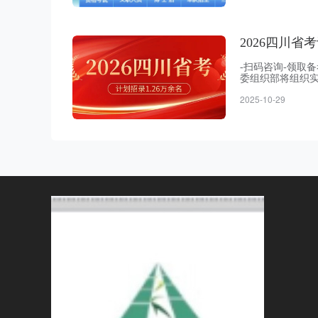
届毕业生，应届毕
2026四川省
-扫码咨询-领取
委组织部将组织实
机关〈单位〉工
2025-10-29
招考对象高校应届
生应当于2026年