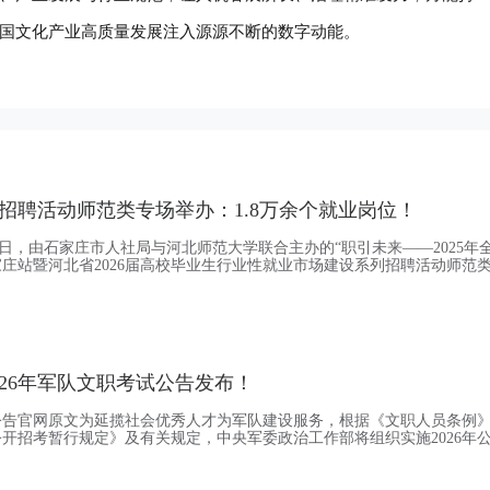
国文化产业高质量发展注入源源不断的数字动能。
招聘活动师范类专场举办：1.8万余个就业岗位！
月26日，由石家庄市人社局与河北师范大学联合主办的“职引未来——2025年
庄站暨河北省2026届高校毕业生行业性就业市场建设系列招聘活动师范
学举办。本次招聘会吸引力强劲，共汇聚600多家优质用人单位参会，其
达86.3%，充分满足毕业生就近就业、服务家乡发展的需求。据统计，招
8万余个，结合师范类院校专业
026年军队文职考试公告发布！
职公告官网原文为延揽社会优秀人才为军队建设服务，根据《文职人员条例
开招考暂行规定》及有关规定，中央军委政治工作部将组织实施2026年
技术类文职人员工作。现就有关事项公告如下：一、招考对象军队文职人
等学校毕业生或者社会人才。其中：普通高等学校毕业生包括应届毕业生