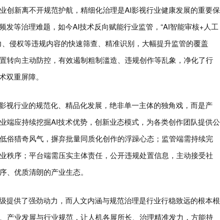
业创新离不开规范护航，精细化治理是AI影视行业健康发展的重要保
频发等治理难题，如今AI技术反向赋能行业监管，“AI智能审核+人工
力、侵权等违规内容的快速筛查、精准识别，大幅提升监管的覆盖
置转向主动防控，有效遏制粗制滥造、违规创作等乱象，净化了行
技术双重屏障。
I影视行业的规范化、精品化发展，绝非单一主体的独角戏，而是产
业端应持续挖掘AI技术优势，创新业态模式，为各类创作团队提供公
低俗猎奇风气，摒弃批量同质化创作的浮躁心态；监管端需持续完
业秩序；平台端需压实主体责任，公开违规处置信息，主动接受社
序、优质清朗的产业生态。
升级提供了强劲动力，而人文内涵与规范治理是行业行稳致远的根本根
、产业发展与行业规范，让人机各展所长、治理精准发力，方能持