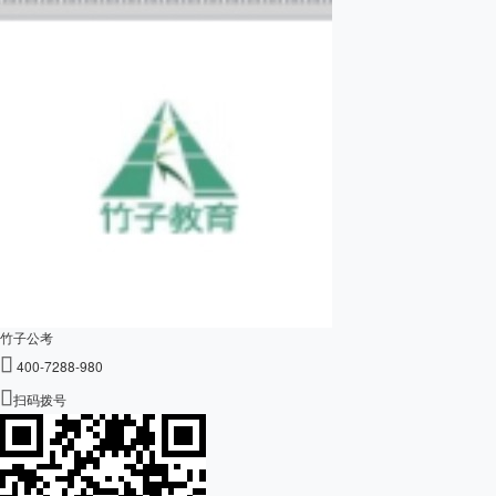
竹子公考

400-7288-980

扫码拨号