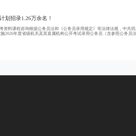
业生是指2026年毕业且在当年取得相应毕业
考计划招录1.26万余名！
备考资料课程咨询根据公务员法和《公务员录用规定》等法律法规，中共四
施2026年度省级机关及其直属机构公开考试录用公务员（含参照公务员
作人员，下同）工作。现将有关事项公告如下：一、招考对象及报考条件
毕业生和符合职位要求的社会在职、非在职人员。其中，2026年高校应
7月31日前（博士毕业生应当于202