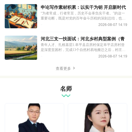
检察院、乡镇。其中乡镇岗专科可报。笔试内容：行
测、申论2.事业单位招录时间：2月-3月招录人数：80-
申论写作素材积累：以实干为钥 开启新时代
120人2026年起进行全省联考，上下半年各一次，包含：
工作新征程
“为者常成，行者常至，历史不会辜负实干者。”的这一
综合管理A类、社会科学B类、自然科学C
重要论断，既是对党的百年奋斗历程的深刻总结，也为
新时代思想政治工作高质量发展指明了方向。思想政治
2026-08-07 14:19
工作是凝心铸魂、固本培元的重要事业，绝非空洞的理
论宣讲，唯有以实干为根基、以笃行为路径，才能破解
当下工作难题，让思想引领真正入脑入心、落地生根。
河北三支一扶面试：河北乡村典型案例（青
实干是思想政治工作的本质要求，是破解现实困境的关
年扎根基层|农文旅融合）
青年人才、扎根基层1.阜平县店房村保定阜平店房村曾
键抓手。当前，社会思潮多元交织，传播格局深刻变
是深度贫困村，完成13个自然村易地搬迁之后，村庄充
革，群众思想诉求
分重视青年人才培育引进。一方面感召外出能人返乡，
2026-08-07 14:19
村党支部书记刘淑军放弃在外创业机会回乡扎根，带领
村民谋发展；另一方面主动招商引资，优先引进青年创
查看更多
业团队落地，培育本土返乡青年就近就业。依托国防研
学、大枣深加工等产业创造大量岗位，吸引不少外出务
工青年回到家门口就业创业；搭建乡村振兴学院、新时
代文明实践阵
名师