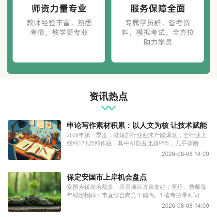
师资力量专业
服务保障全面
教师经验丰富，熟悉
专属学员群，备考资
考情，教学更专业
料，模拟考试，全方位
助力学员
资讯热点
申论写作素材积累：以人文为核 让技术赋能
短剧新生态
2026年第一季度，微短剧行业迎来产能爆发，全行业上
线约12.8万部作品，其中AI剧占比超95%，几乎垄断竖
屏内容供给。然而，数据背后藏着残酷真相：真人短剧
2026-08-08 14:00
播放量竟是AI剧的25倍，“AI脸生理性厌恶”话题接连冲
上热搜。这一悬殊落差，不仅是行业供需的失衡，更折
射出技术狂飙与人文需求的碰撞，警示我们：短剧发展
保定安国市上岸机会盘点
需以人文为核，让技术真正服务于内容，而非取代情感
安国乡镇岗名额多、基层项目政策友好；医疗、教师每
与温度。人们厌恶的并非AI技术本身，而是缺乏
年稳定招聘；市直综合岗竞争偏高。1.省考招录时间：2
月-3月招录人数：40-60人招录单位：纪委监委、人大、
2026-08-08 14:00
发改、市监局、农业农村局、民政局、公安局、法院、