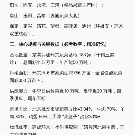
廊坊：固安、永清、三河（精品果蔬主产区）；
唐山：玉田、昌黎（设施蔬菜大县）；
保定：定兴、清苑、望都、高碑店、涿州（环雄安 + 环京
双重核心）。
三、核心规模与关键数据（必考数字，精准记忆）
基地数量：京冀共建环京蔬菜基地 183 家（十四五累
计），总面积11.5 万亩，年产能50 万吨；
种植面积：环京津 6 市蔬菜面积756 万亩；全省设施蔬菜
面积350 万亩 +；
供应能力：冬季日供鲜菜近10 万吨、夏季近20 万吨，四
季供应、周年不断；
市场占比：北京批发市场蔬菜占比43.04%、牛肉 70%、羊
肉 80%、鸡蛋 50%；天津 “菜篮子” 占比30%+；
物流效率：建成环京 1 小时供应圈，“清晨河北园中蔬，正
午京津盘中餐”。