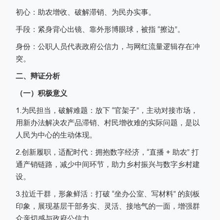
初心：助农增收、破解滞销、为民办实事。
手段：紧身背心出镜、靠外形博眼球，被指 “擦边”。
身份：公职人员代表政府公信力，与网红流量逻辑存在冲
突。
二、辩证分析
（一）积极意义
1.为民担当，破解难题：放下 “官架子”，主动对接市场，
用新办法解决农产品滞销、村民增收难的实际问题，是以
人民为中心的生动体现。
2.创新履职，适配时代：拥抱数字经济，“直播 + 助农” 打
通产销链路，减少中间环节，助力乡村振兴与数字乡村建
设。
3.拉近干群，形象鲜活：打破 “坐办公室、写材料” 的刻板
印象，展现基层干部务实、灵活、接地气的一面，增强群
众亲切感与政府公信力。