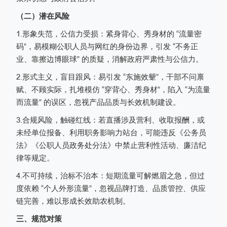
（二）潜在风险
1.形象失范，公信力受损：紧身背心、秀身材的 “流量密
码”，易模糊公职人员与网红的身份边界，引发 “不务正
业、靠擦边博眼球” 的质疑，消解政府严肃性与公信力。
2.形式主义，盲目跟风：易引发 “东施效颦”，干部不问禀
赋、不顾实际，扎堆模仿 “穿背心、秀身材”，陷入 “为流量
而流量” 的误区，忽视产品品质与长效机制建设。
3.合规风险，触碰红线：若直播涉及营利、收取报酬，或
未经单位报备、利用职务影响力站台，可能违反《公务员
法》《公职人员政务处分法》中禁止营利性活动、廉洁纪
律等规定。
4.不可持续，治标不治本：短期流量可解燃眉之急，但过
度依赖 “个人外形流量”，忽视品牌打造、品质管控、供应
链完善，难以形成长效助农机制。
三、规范对策